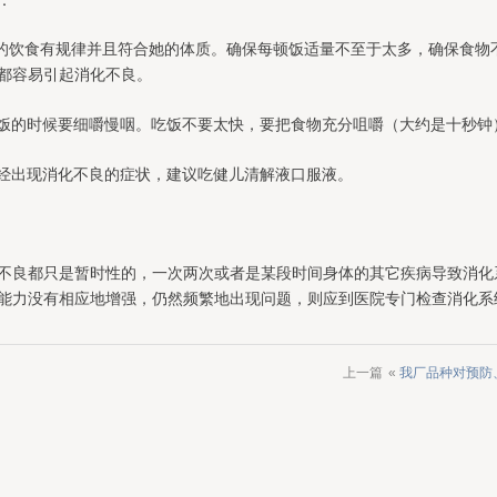
子的饮食有规律并且符合她的体质。确保每顿饭适量不至于太多，确保食
都容易引起消化不良。
吃饭的时候要细嚼慢咽。吃饭不要太快，要把食物充分咀嚼（大约是十秒钟
已经出现消化不良的症状，建议吃健儿清解液口服液。
不良都只是暂时性的，一次两次或者是某段时间身体的其它疾病导致消化
能力没有相应地增强，仍然频繁地出现问题，则应到医院专门检查消化系
上一篇
«
我厂品种对预防