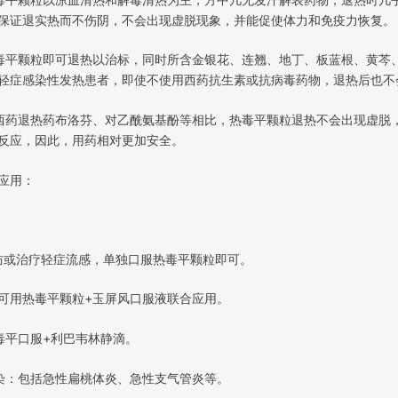
保证退实热而不伤阴，不会出现虚脱现象，并能促使体力和免疫力恢复。
毒平颗粒即可退热以治标，同时所含金银花、连翘、地丁、板蓝根、黄芩
轻症感染性发热患者，即使不使用西药抗生素或抗病毒药物，退热后也不
西药退热药布洛芬、对乙酰氨基酚等相比，热毒平颗粒退热不会出现虚脱
反应，因此，用药相对更加安全。
应用：
：
防或治疗轻症流感，单独口服热毒平颗粒即可。
可用热毒平颗粒+玉屏风口服液联合应用。
毒平口服+利巴韦林静滴。
染：包括急性扁桃体炎、急性支气管炎等。