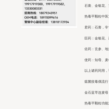
石膏、金银花、
热毒平颗粒中医
君药：石膏，辛
臣药：金银花、
佐药：玄参、地
使药：知母、麦
以上诸药同用，
瘟菌疫毒偶流行
金石蓝芩连麦母
热毒平颗粒功能