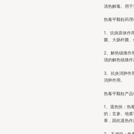
清热解毒。用于
热毒平颗粒药理
1、抗病原体作
菌、大肠杆菌、
2、解热镇痛作
强的解热镇痛作
3、抗炎消肿作
消肿作用。
热毒平颗粒产品
1、退热快：热
的；玄参、地黄
果，因此退热作
2、不虚脱：热