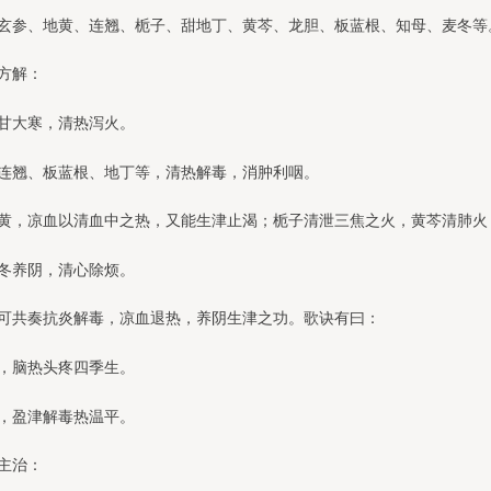
玄参、地黄、连翘、栀子、甜地丁、黄芩、龙胆、板蓝根、知母、麦冬等
方解：
甘大寒，清热泻火。
连翘、板蓝根、地丁等，清热解毒，消肿利咽。
黄，凉血以清血中之热，又能生津止渴；栀子清泄三焦之火，黄芩清肺火
冬养阴，清心除烦。
可共奏抗炎解毒，凉血退热，养阴生津之功。歌诀有曰：
，脑热头疼四季生。
，盈津解毒热温平。
主治：