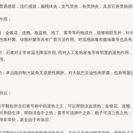
普通感冒，流行感冒，扁桃体炎，支气管炎，各类肺炎，及其它各类病原
作用：
用：金银花、连翘、板蓝根、地丁、黄芩等药物成分，能够相联互补，针
伤寒杆菌、绿脓杆菌等具有广普灭活作用。对流感病毒和腺病毒等也具有
用：石膏对正常体温无降温作用, 而对人工发热家兔等有明显的退热作用
用。
用：本品能抑制大鼠角叉菜胶性脚肿。对大鼠巴豆油性肉芽囊，也有明显
特点：
毒平颗粒所含石膏号称中药退热之王，可以帮助凉血清热；金银花、连翘
可养阴生津，帮助清血中之热；黄芩可清肺中之热；栀子可清三焦之热；
用非常快，甚至由于布洛芬。
毒平颗粒以凉血清热和解毒清热为主，方中几无发汗解表药物，退热时几