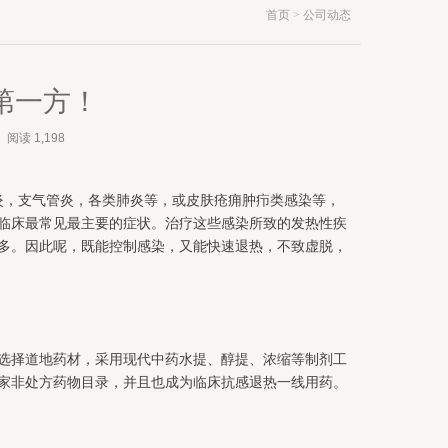
首页
>
公司动态
 第一方！
阅读
1,198
炎，支气管炎，各类肺炎等，或皮肤疮痈肿疖类感染等，
临床最常见最主要的症状。治疗这些感染所致的发热性疾
多。因此呢，既能控制感染，又能快速退热，不致虚脱，
选择道地药材，采用现代中药水提、醇提、浓缩等制剂工
家非处方药物目录，并且也成为临床抗感退热一线用药。