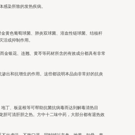
体感染所致的发热疾病。
对金黄色葡萄球菌、肺炎双球菌、溶血性链球菌、结核杆
灭活或抑制作用。
，而金银花、连翘、黄芩等药材所含的有效成分都具有非常
抗渗出和抗增生的作用。这些都说明本品由非常好的抗炎
、地丁、板蓝根等可帮助抗菌抗病毒而达到解毒清热目
龙胆可清肝胆之热。方中十二味中药，大部分都有退热效
乎不出虚汗，不致口渴，同时辅以玄参、地黄、知母、麦