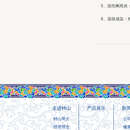
5、急性阑尾炎
6、尿路感染：
走进钟山
产品展示
新
钟山简介
公
经营理念
健