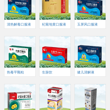
清热解毒口服液
杞菊地黄口服液
玉屏风口服液
热毒平颗粒
生脉饮
健儿清解液